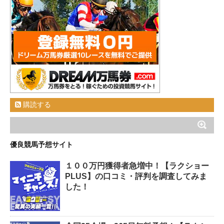
購読する
優良競馬予想サイト
１００万円獲得者急増中！【ラクショー
PLUS】の口コミ・評判を調査してみま
した！