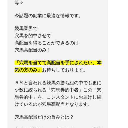
等々
今話題の副業に最適な情報です。
競馬業界で
穴馬を的中させて
高配当を得ることができるのは
穴馬高配当のみ！
「穴馬を当てて高配当を手にされたい、本
気の方のみ」
お待ちしております。
５％と言われる競馬の勝ち組の中でも更に
少数に絞られる「穴馬券的中者」この「穴
馬券的中」を、コンスタントにお届けし続
けているのが穴馬高配当となります。
穴馬高配当だけの旨みとは？