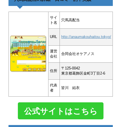
サイ
穴馬高配当
ト名
URL
http://anaumakouhaitou.tokyo/
運営
合同会社オケアノス
会社
〒125-0042
住所
東京都葛飾区金町3丁目2-6
代表
皆川 結衣
者
公式サイトはこちら