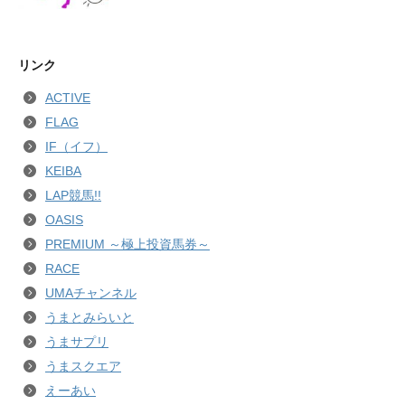
リンク
ACTIVE
FLAG
IF（イフ）
KEIBA
LAP競馬!!
OASIS
PREMIUM ～極上投資馬券～
RACE
UMAチャンネル
うまとみらいと
うまサプリ
うまスクエア
えーあい