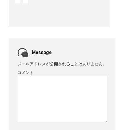
Message
メールアドレスが公開されることはありません。
コメント