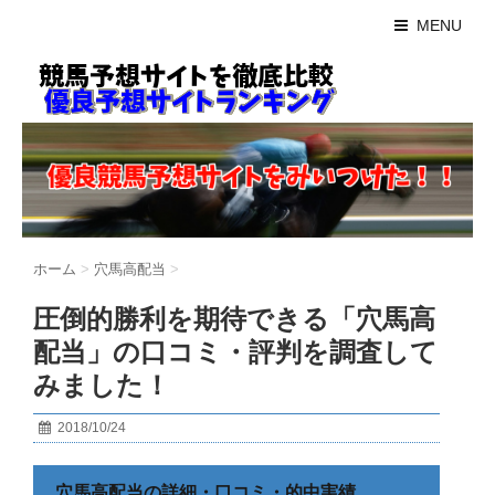
MENU
ホーム
>
穴馬高配当
>
圧倒的勝利を期待できる「穴馬高
配当」の口コミ・評判を調査して
みました！
2018/10/24
穴馬高配当の詳細・口コミ・的中実績