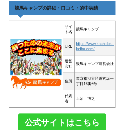
競馬キャンプの詳細・口コミ・的中実績
サイ
競馬キャンプ
ト名
https://www.kachidoki-
URL
keiba.com/
運営
競馬キャンプ運営会社
会社
東京都渋谷区道玄坂一
住所
丁目16番6号
代表
上沼 博之
者
公式サイトはこちら