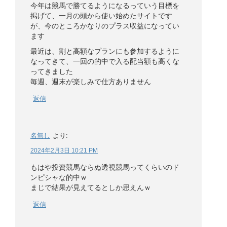
今年は競馬で勝てるようになるっていう目標を
掲げて、一月の頭から使い始めたサイトです
が、今のところかなりのプラス収益になってい
ます
最近は、割と高額なプランにも参加するように
なってきて、一回の的中で入る配当額も高くな
ってきました
毎週、週末が楽しみで仕方ありません
返信
名無し
より:
2024年2月3日 10:21 PM
もはや投資競馬ならぬ透視競馬ってくらいのド
ンピシャな的中ｗ
まじで結果が見えてるとしか思えんｗ
返信