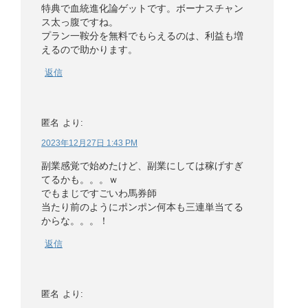
特典で血統進化論ゲットです。ボーナスチャン
ス太っ腹ですね。
プラン一鞍分を無料でもらえるのは、利益も増
えるので助かります。
返信
匿名
より:
2023年12月27日 1:43 PM
副業感覚で始めたけど、副業にしては稼げすぎ
てるかも。。。ｗ
でもまじですごいわ馬券師
当たり前のようにポンポン何本も三連単当てる
からな。。。！
返信
匿名
より: