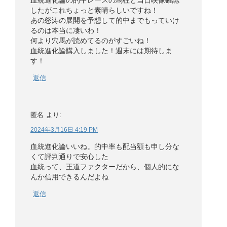
血統進化論の的中レースの馬柱と当日映像確認
したがこれちょっと素晴らしいですね！
あの怒涛の展開を予想して的中までもっていけ
るのは本当に凄いわ！
何より穴馬が読めてるのがすごいね！
血統進化論購入しました！週末には期待しま
す！
返信
匿名
より:
2024年3月16日 4:19 PM
血統進化論いいね。的中率も配当額も申し分な
くて評判通りで安心した
血統って、王道ファクターだから、個人的にな
んか信用できるんだよね
返信