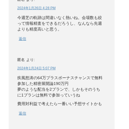
2024年1月26日 4:28 PM
今週芝の軌跡は間違いなく熱いね。会場数も絞
って情報精査をできるだろうし、なんなら先週
よりも精度高いと思う。
返信
匿名
より:
2024年1月24日 5:07 PM
疾風怒涛の64万プラスボーナスチャンスで無料
参加した精密展開論190万円
夢のような配当を2プランで、しかもそのうち
に1プランは無料で参加っていうね
費用対利益で考えたら一番いい予想サイトかも
返信