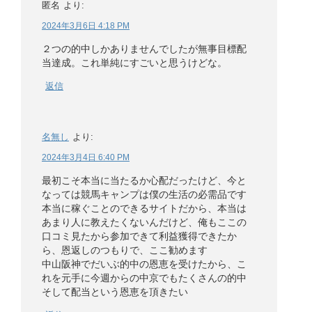
匿名
より:
2024年3月6日 4:18 PM
２つの的中しかありませんでしたが無事目標配
当達成。これ単純にすごいと思うけどな。
返信
名無し
より:
2024年3月4日 6:40 PM
最初こそ本当に当たるか心配だったけど、今と
なっては競馬キャンプは僕の生活の必需品です
本当に稼ぐことのできるサイトだから、本当は
あまり人に教えたくないんだけど、俺もここの
口コミ見たから参加できて利益獲得できたか
ら、恩返しのつもりで、ここ勧めます
中山阪神でだいぶ的中の恩恵を受けたから、こ
れを元手に今週からの中京でもたくさんの的中
そして配当という恩恵を頂きたい