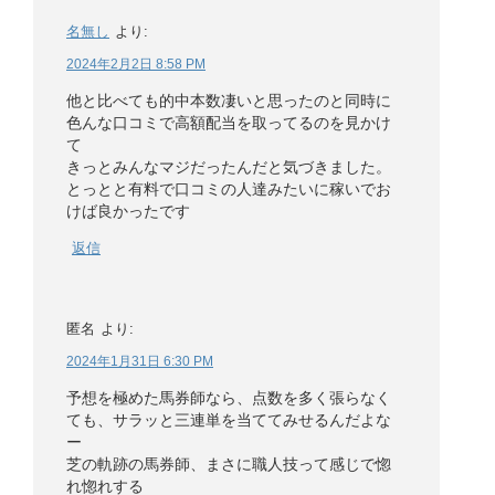
名無し
より:
2024年2月2日 8:58 PM
他と比べても的中本数凄いと思ったのと同時に
色んな口コミで高額配当を取ってるのを見かけ
て
きっとみんなマジだったんだと気づきました。
とっとと有料で口コミの人達みたいに稼いでお
けば良かったです
返信
匿名
より:
2024年1月31日 6:30 PM
予想を極めた馬券師なら、点数を多く張らなく
ても、サラッと三連単を当ててみせるんだよな
ー
芝の軌跡の馬券師、まさに職人技って感じで惚
れ惚れする